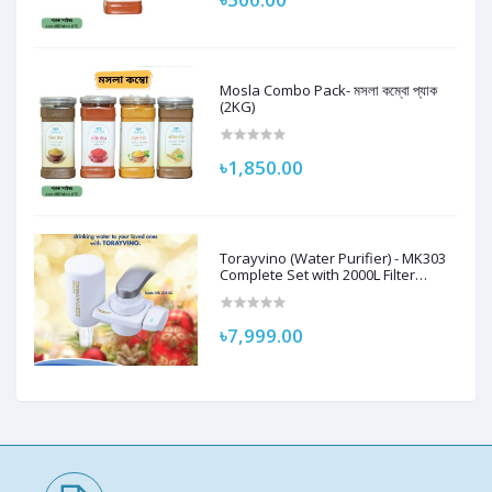
Mosla Combo Pack- মসলা কম্বো প্যাক
(2KG)
৳1,850.00
Torayvino (Water Purifier) - MK303
Complete Set with 2000L Filter
Cartridge and Adapter
৳7,999.00