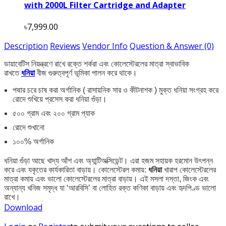
with 2000L Filter Cartridge and Adapter
৳7,999.00
Description
Reviews
Vendor Info
Question & Answer (0)
ডায়াবেটিস নিয়ন্ত্রণে রাখে রক্তে শর্করা এবং কোলেস্টেরলের মাত্রা স্বাভাবিক
রাখতে
ধনিয়া
বীজ গুরুত্বপূর্ণ ভূমিকা পালন করে থাকে।
পদ্মার চরে চাষ করা অর্গানিক ( রাসায়নিক সার ও কীটনাশক ) মুক্ত ধনিয়া সংগ্রহ করে
রোদে শুখিয়ে প্রসেস করা ধনিয়া গুঁড়া।
৫০০ গ্রাম এবং ২০০ গ্রাম প্যাক
রোদে শুখানো
১০০% অর্গানিক
ধনিয়া গুঁড়া
আছে খাদ্য আঁশ এবং অ্যান্টিঅক্সিডেন্ট। এরা হজম সহায়ক হরমোন উৎপন্ন
করে এবং যকৃতের কার্যকারিতা বাড়ায়। কোলেস্টেরল কমায়:
ধনিয়া
খারাপ কোলেস্টেরলের
মাত্রা কমায় এবং ভালো কোলেস্টেরলের মাত্রা বাড়ায়। এই মসলা দস্তা, জিংক এবং
অন্যান্য খনিজ সমৃদ্ধ যা ‘আরবিসি’ বা লোহিত রক্ত কণিকা বাড়ায় এবং হৃদপিণ্ড ভালো
রাখে।
Download